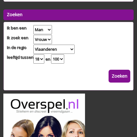
Zoeken
Ik ben een
Ik zoek een
In de regio
leeftijd tussen
en
Zoeken