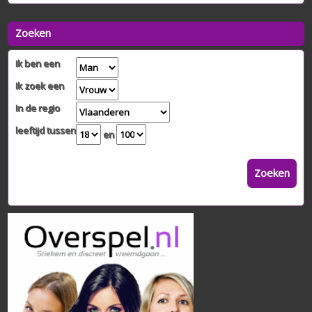
Zoeken
Ik ben een
Ik zoek een
In de regio
leeftijd tussen
en
Zoeken