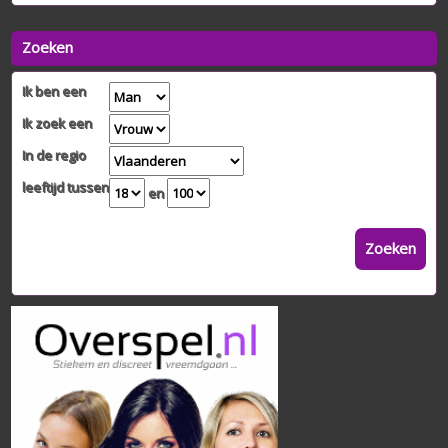
Zoeken
Ik ben een
Ik zoek een
In de regio
leeftijd tussen
en
Zoeken