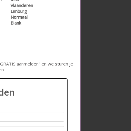
Vlaanderen
Limburg
Normaal
Blank
op "GRATIS aanmelden" en we sturen je
en.
lden