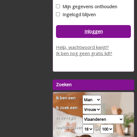
Mijn gegevens onthouden
Ingelogd blijven
Inloggen
Help, wachtwoord kwijt!?
Ik ben nog geen gratis lid!?
Zoeken
Ik ben een
Ik zoek een
In de regio
leeftijd tussen
en