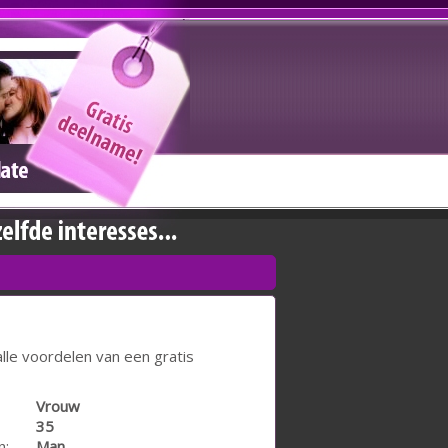
lle voordelen van een gratis
Vrouw
35
n:
Man