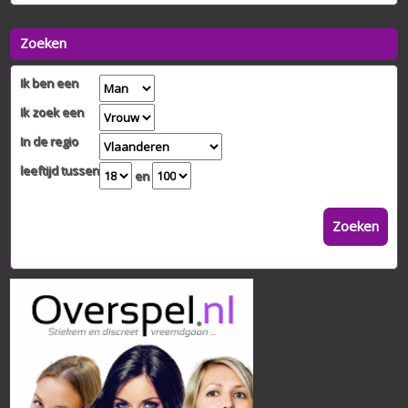
Zoeken
Ik ben een
Ik zoek een
In de regio
leeftijd tussen
en
Zoeken