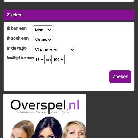
Zoeken
Ik ben een
Ik zoek een
In de regio
leeftijd tussen
en
Zoeken