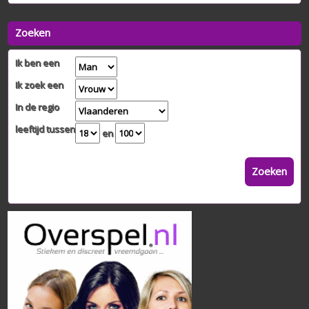
Zoeken
Ik ben een
Ik zoek een
In de regio
leeftijd tussen
en
Zoeken