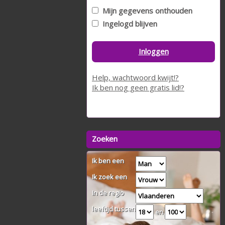
Mijn gegevens onthouden
Ingelogd blijven
Inloggen
Help, wachtwoord kwijt!?
Ik ben nog geen gratis lid!?
Zoeken
Ik ben een
Ik zoek een
In de regio
leeftijd tussen
en