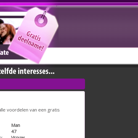
lle voordelen van een gratis
Man
47
n:
Vrouw