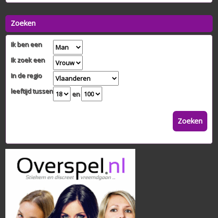
Zoeken
Ik ben een
Ik zoek een
In de regio
leeftijd tussen
en
Zoeken