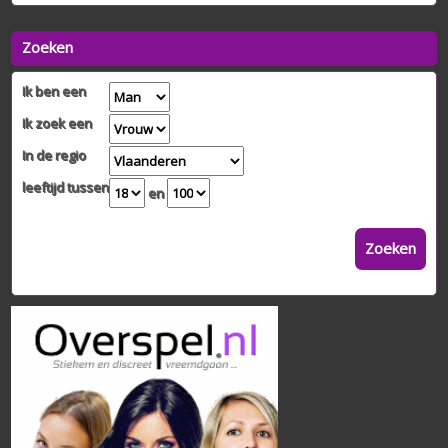
Zoeken
Ik ben een
Ik zoek een
In de regio
leeftijd tussen
en
Zoeken