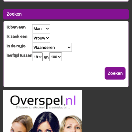
Zoeken
Ik ben een
Ik zoek een
In de regio
leeftijd tussen
en
Zoeken