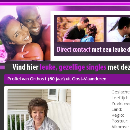
Profiel van Orthos1 (60 jaar) uit Oost-Vlaanderen
Geslacht:
Leeftijd:
Zoekt ee
Land:
Regio:
Postuur:
Afkomst: