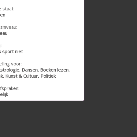
e staat:
den
sniveau:
veau
l:
k sport niet
lling voor:
Astrologie, Dansen, Boeken lezen,
, Kunst & Cultuur, Politiek
fspraken:
lijk