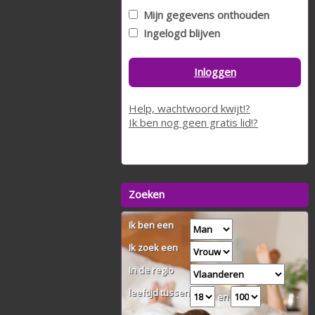
Mijn gegevens onthouden
Ingelogd blijven
Inloggen
Help, wachtwoord kwijt!?
Ik ben nog geen gratis lid!?
Zoeken
Ik ben een
Ik zoek een
In de regio
leeftijd tussen
en