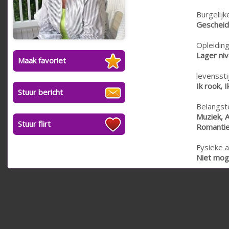
Burgelijk
Geschei
Opleiding
Lager ni
Maak favoriet
levensstij
Ik rook, I
Stuur bericht
Belangste
Muziek, 
Stuur flirt
Romantiek
Fysieke a
Niet moge