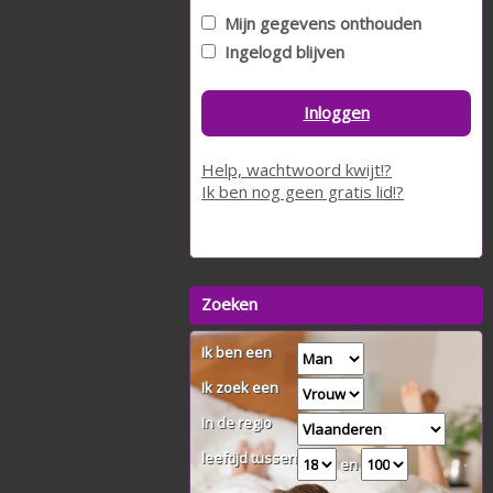
Mijn gegevens onthouden
Ingelogd blijven
Inloggen
Help, wachtwoord kwijt!?
Ik ben nog geen gratis lid!?
Zoeken
Ik ben een
Ik zoek een
In de regio
leeftijd tussen
en