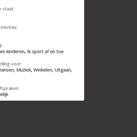
e staat:
sniveau:
l:
en kinderen, Ik sport af en toe
lling voor:
Dansen, Muziek, Winkelen, Uitgaan,
fspraken:
lijk