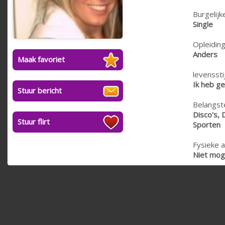
Burgelijk
Single
Opleiding
Anders
Maak favoriet
levensstij
Ik heb ge
Stuur bericht
Belangste
Disco's, 
Stuur flirt
Sporten
Fysieke a
Niet moge