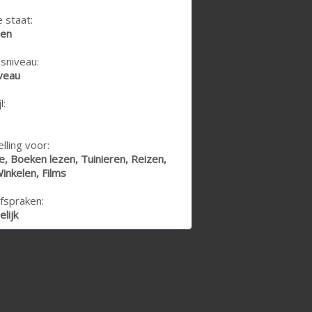
e staat:
den
sniveau:
veau
l:
lling voor:
e, Boeken lezen, Tuinieren, Reizen,
inkelen, Films
fspraken:
lijk