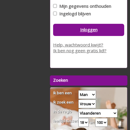
Mijn gegevens onthouden
Ingelogd blijven
Inloggen
Help, wachtwoord kwijt!?
Ik ben nog geen gratis lid!?
Zoeken
Ik ben een
Ik zoek een
In de regio
leeftijd tussen
en