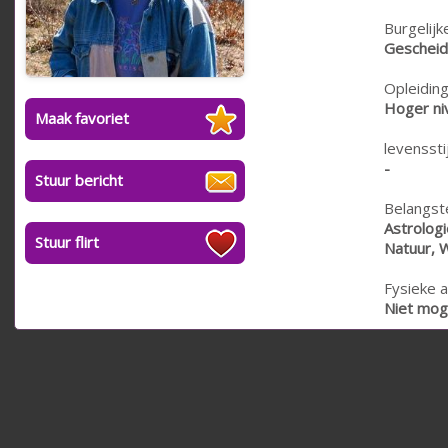
Burgelijk
Geschei
Opleiding
Hoger ni
Maak favoriet
levensstij
-
Stuur bericht
Belangste
Astrologi
Stuur flirt
Natuur, W
Fysieke a
Niet moge