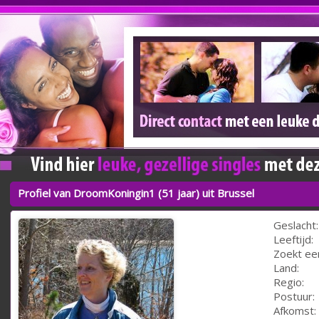
Profiel van DroomKoningin1 (51 jaar) uit Brussel
Geslacht:
Leeftijd:
Zoekt ee
Land:
Regio:
Postuur:
Afkomst: