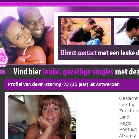
Profiel van devin-sterling-73 (35 jaar) uit Antwerpen
Geslacht:
Leeftijd:
Zoekt ee
Land:
Regio:
Postuur:
Afkomst: