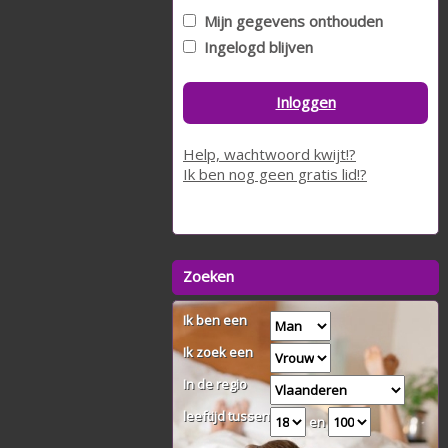
Mijn gegevens onthouden
Ingelogd blijven
Inloggen
Help, wachtwoord kwijt!?
Ik ben nog geen gratis lid!?
Zoeken
Ik ben een
Ik zoek een
In de regio
leeftijd tussen
en