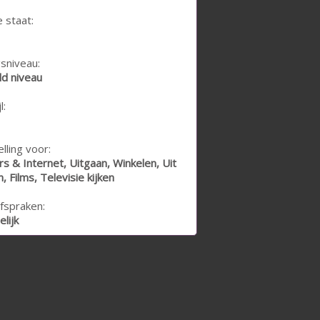
e staat:
sniveau:
d niveau
l:
lling voor:
 & Internet, Uitgaan, Winkelen, Uit
, Films, Televisie kijken
fspraken:
lijk