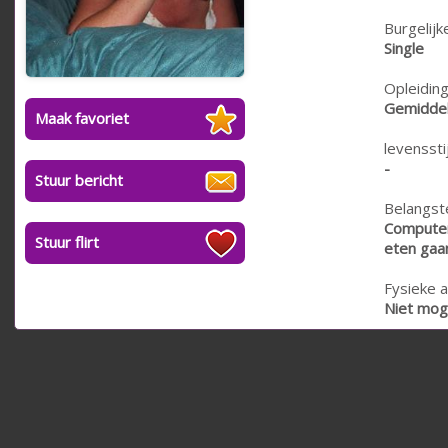
Burgelijk
Single
Opleiding
Gemiddel
Maak favoriet
levensstij
-
Stuur bericht
Belangste
Computers
Stuur flirt
eten gaan
Fysieke a
Niet moge