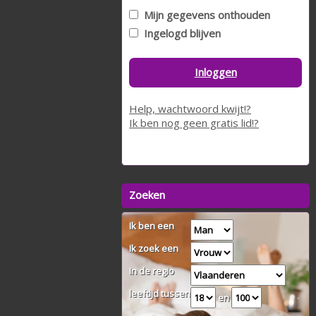
Mijn gegevens onthouden
Ingelogd blijven
Inloggen
Help, wachtwoord kwijt!?
Ik ben nog geen gratis lid!?
Zoeken
Ik ben een
Ik zoek een
In de regio
leeftijd tussen
en