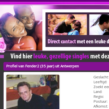
Profiel van Fender2 (35 jaar) uit Antwerpen
Geslacht:
Leeftijd:
Zoekt ee
Land:
Regio:
Postuur:
Afkomst: