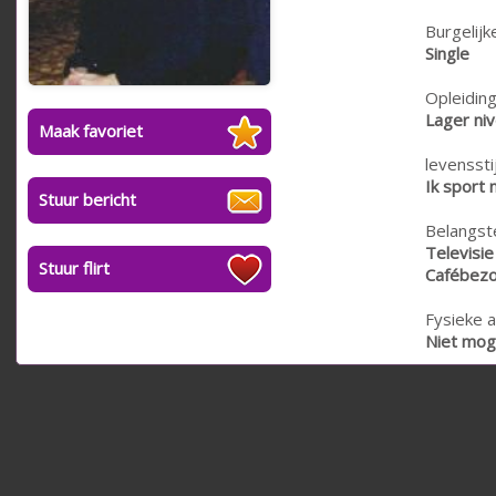
Burgelijk
Single
Opleiding
Lager ni
Maak favoriet
levensstij
Ik sport 
Stuur bericht
Belangste
Televisie
Stuur flirt
Cafébezo
Fysieke a
Niet moge