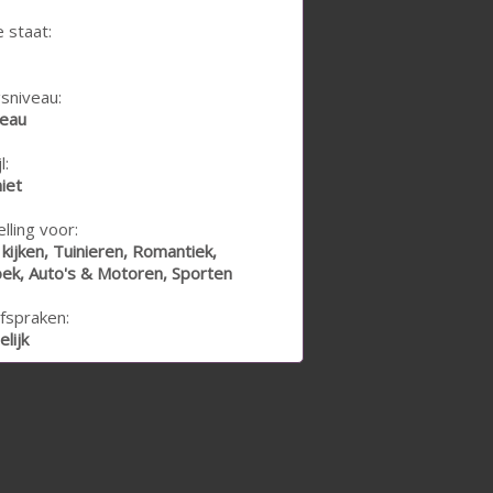
e staat:
sniveau:
veau
l:
niet
lling voor:
 kijken, Tuinieren, Romantiek,
ek, Auto's & Motoren, Sporten
fspraken:
lijk