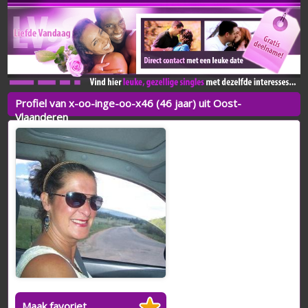
Profiel van x-oo-inge-oo-x46 (46 jaar) uit Oost-
Vlaanderen
Maak favoriet