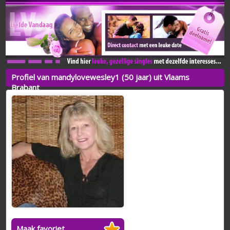
Profiel van mandylovewesley1 (50 jaar) uit Vlaams
Brabant
Maak favoriet