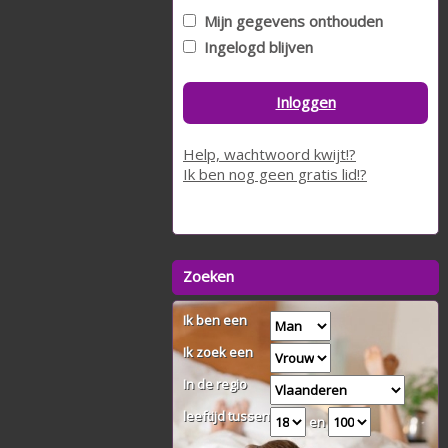
Mijn gegevens onthouden
Ingelogd blijven
Inloggen
Help, wachtwoord kwijt!?
Ik ben nog geen gratis lid!?
Zoeken
Ik ben een
Ik zoek een
In de regio
leeftijd tussen
en