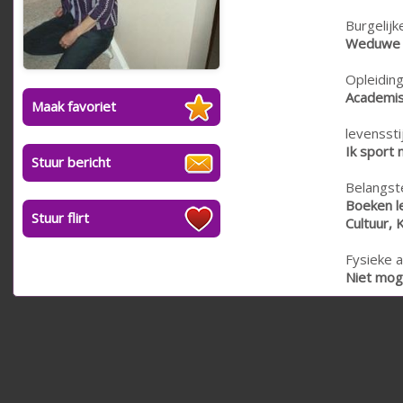
Burgelijk
Weduwe
Opleiding
Academis
Maak favoriet
levensstij
Ik sport 
Stuur bericht
Belangste
Boeken le
Stuur flirt
Cultuur, 
Fysieke a
Niet moge