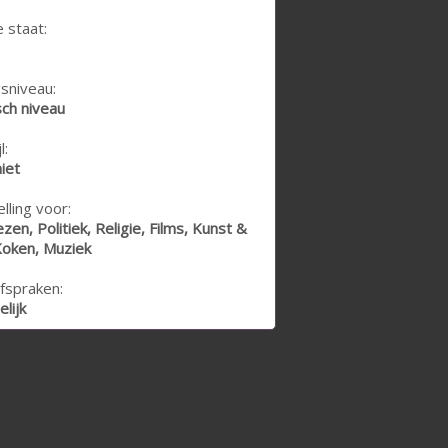
e staat:
sniveau:
ch niveau
l:
niet
lling voor:
zen, Politiek, Religie, Films, Kunst &
Koken, Muziek
fspraken:
lijk