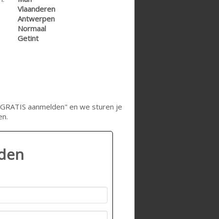
Vlaanderen
Antwerpen
Normaal
Getint
op "GRATIS aanmelden" en we sturen je
en.
lden