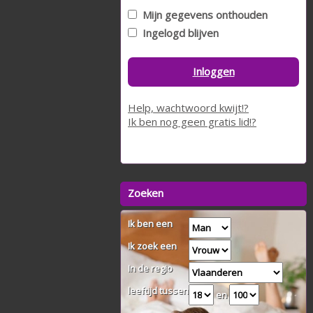
Mijn gegevens onthouden
Ingelogd blijven
Inloggen
Help, wachtwoord kwijt!?
Ik ben nog geen gratis lid!?
Zoeken
Ik ben een
Ik zoek een
In de regio
leeftijd tussen
en