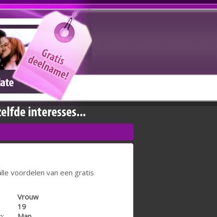
lle voordelen van een gratis
Vrouw
19
n:
Man