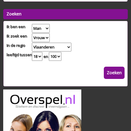
Zoeken
Ik ben een
Ik zoek een
In de regio
leeftijd tussen
en
Zoeken